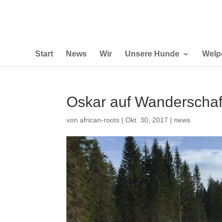
Start
News
Wir
Unsere Hunde
Welp
Oskar auf Wanderschaf
von
african-roots
|
Okt. 30, 2017
|
news