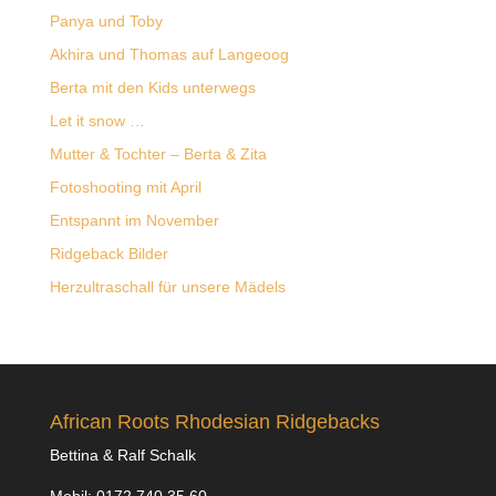
Panya und Toby
Akhira und Thomas auf Langeoog
Berta mit den Kids unterwegs
Let it snow …
Mutter & Tochter – Berta & Zita
Fotoshooting mit April
Entspannt im November
Ridgeback Bilder
Herzultraschall für unsere Mädels
African Roots Rhodesian Ridgebacks
Bettina & Ralf Schalk
Mobil: 0172 740 35 60