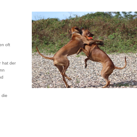
n oft
r hat der
enn
nd
 die