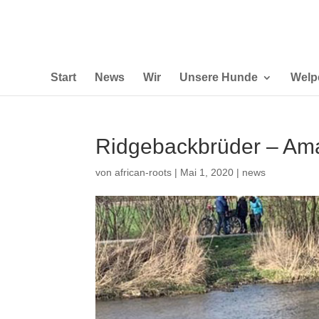
Start
News
Wir
Unsere Hunde
Welp
Ridgebackbrüder – Ama
von
african-roots
|
Mai 1, 2020
|
news