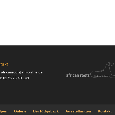
takt
 africanroots[at]t-online.de
l: 0172-26 49 149
lpen
Galerie
Der Ridgeback
Ausstellungen
Kontakt