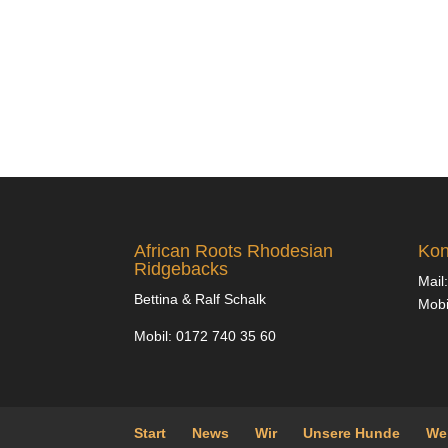
African Roots Rhodesian
Kon
Ridgebacks
Mail:
Bettina & Ralf Schalk
Mobi
Mobil: 0172 740 35 60
Start
News
Wir
Unsere Hunde
We