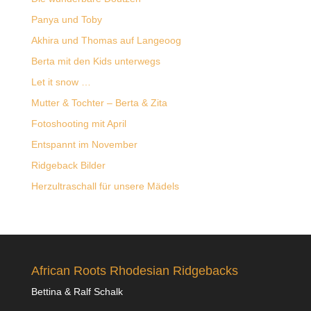
Panya und Toby
Akhira und Thomas auf Langeoog
Berta mit den Kids unterwegs
Let it snow …
Mutter & Tochter – Berta & Zita
Fotoshooting mit April
Entspannt im November
Ridgeback Bilder
Herzultraschall für unsere Mädels
African Roots Rhodesian Ridgebacks
Bettina & Ralf Schalk