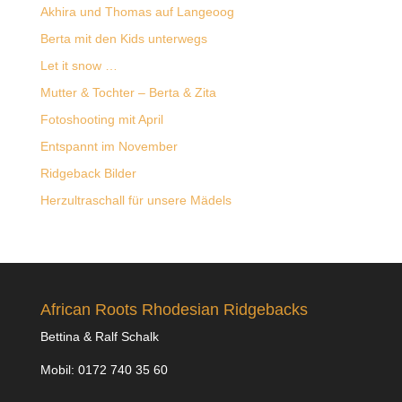
Akhira und Thomas auf Langeoog
Berta mit den Kids unterwegs
Let it snow …
Mutter & Tochter – Berta & Zita
Fotoshooting mit April
Entspannt im November
Ridgeback Bilder
Herzultraschall für unsere Mädels
African Roots Rhodesian Ridgebacks
Bettina & Ralf Schalk
Mobil: 0172 740 35 60